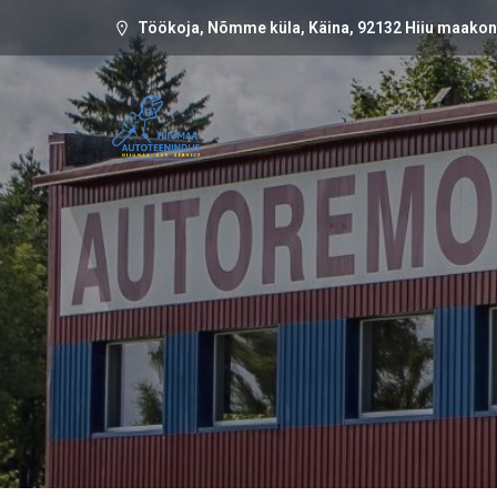
Töökoja, Nõmme küla, Käina, 92132 Hiiu maako