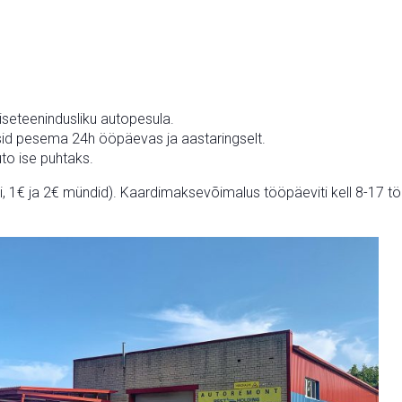
seteenindusliku autopesula.
id pesema 24h ööpäevas ja aastaringselt.
to ise puhtaks.
, 1€ ja 2€ mündid). Kaardimaksevõimalus tööpäeviti kell 8-17 t