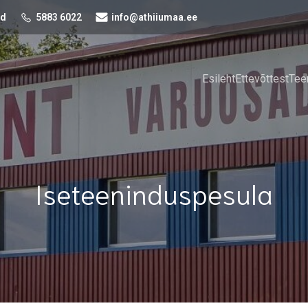
nd
5883 6022
info@athiiumaa.ee
Esileht
Ettevõttest
Tee
Iseteeninduspesula