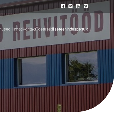
nused
Hinnad
Kontakt
Toetused
Iseteeninduspesula