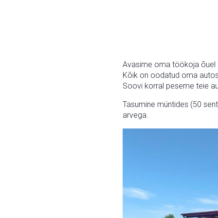
Avasime oma töökoja õuel i
Kõik on oodatud oma autos
Soovi korral peseme teie au
Tasumine müntides (50 senti
arvega.