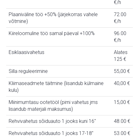
€/h
Plaaniväline töö +50% (järjekorras vahele
72.00
võtmine)
€/h
Kiireloomuline töö samal päeval +100%
96.00
€/h
Esiklaasivahetus
Alates
125 €
Silla reguleerimine
55,00 €
Kliimaseadmete täitmine (lisandub külmaine
40,00 €
kulu)
Miinimumtasu ootetööl (pirni vahetus jms
15,00 €
lisandub materjali maksumus)
Rehvivahetus sõiduauto 1 jooks kuni 16"
48.00 €
Rehvivahetus sõiduauto 1 jooks 17-18"
53.00 €