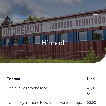
Hinnad
Teenus
Hind
Hooldus- ja remonditööd
48,00
€/h
Hooldus- ja remonditööd kliendi varuosadega
53,00